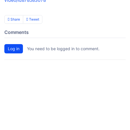
video/id878583078
Share
Tweet
Comments
Log in
You need to be logged in to comment.